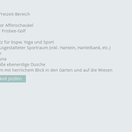
reizeit-Bereich
or Affenschaukel
 Frisbee-Golf
tz für bspw. Yoga und Sport
sgestatteter Sportraum (inkl. Hanteln, Hantelbank, etc.)
h
una
oße ebenerdige Dusche
 mit herrlichem Blick in den Garten und auf die Wiesen
keit prüfen