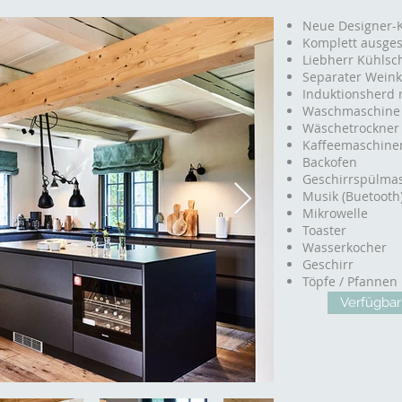
Neue Designer-
Komplett ausges
Liebherr Kühlsc
Separater Wein
Induktionsherd 
Waschmaschine
Wäschetrockner
Kaffeemaschine
Backofen
Geschirrspülma
Musik (Buetooth
Mikrowelle
Toaster
Wasserkocher
Geschirr
Töpfe / Pfannen
Verfügbar