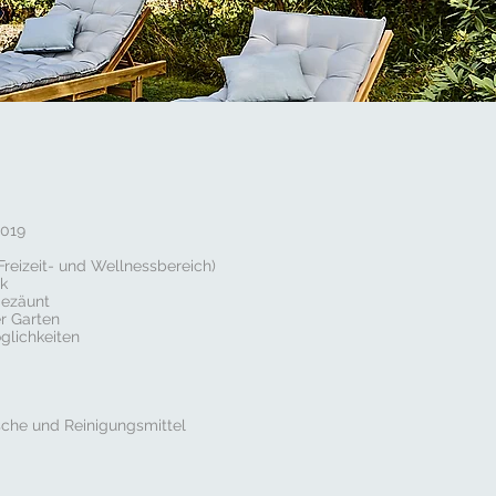
2019
reizeit- und Wellnessbereich)
k
gezäunt
r Garten
glichkeiten
che und Reinigungsmittel