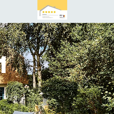
1
ilie