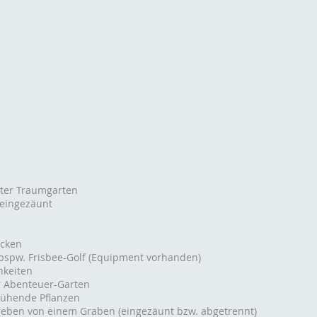
gter Traumgarten
 eingezäunt
cken
 bspw. Frisbee-Golf (Equipment vorhanden)
hkeiten
r Abenteuer-Garten
ühende Pflanzen
eben von einem Graben (eingezäunt bzw. abgetrennt)