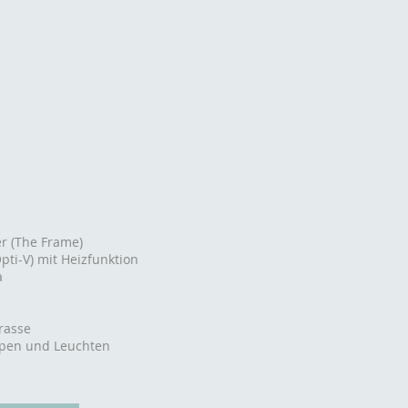
r (The Frame)
pti-V) mit Heizfunktion
a
rasse
pen und Leuchten