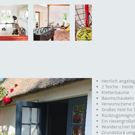
Herrlich angele
2 Teiche - beide
Kletterbäume
Baumschaukeln
Verwunschene E
Großes Feld für
Rückzugsmöglic
Ein riesengroße
Wunderschön bl
Grundstück umg