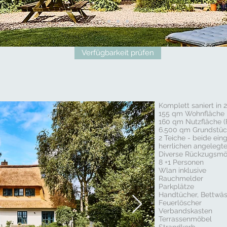
Verfügbarkeit prüfen
Komplett saniert in 
155 qm Wohnfläche
160 qm Nutzfläche (F
6.500 qm Grundstüc
2 Teiche - beide ein
herrlichen angelegte
Diverse Rückzugsmö
8 +1 Personen
Wlan inklusive
Rauchmelder
Parkplätze
Handtücher, Bettwäs
Feuerlöscher
Verbandskasten
Terrassenmöbel