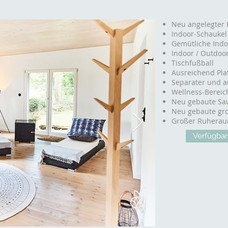
Neu angelegter F
Indoor-Schaukel
Gemütliche Indo
Indoor / Outdoor
Tischfußball
Ausreichend Pla
Separater und au
Wellness-Bereic
Neu gebaute Sa
Neu gebaute gr
Großer Ruheraum
Verfügbar