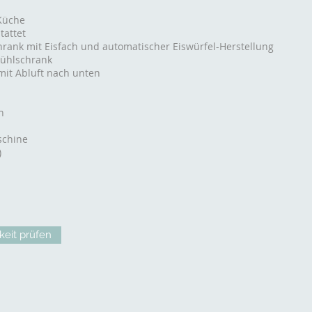
Küche
tattet
hrank mit Eisfach und automatischer Eiswürfel-Herstellung
kühlschrank
mit Abluft nach unten
n
schine
)
keit prüfen